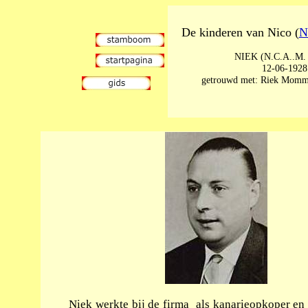
De kinderen van
Nico (
N
NIEK (N.C.A..M. 
12-06-1928
getrouwd met: Riek Momme
Niek werkte bij de firma als kanarieopkoper en 